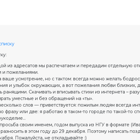
списку
ку:
ой из адресатов мы распечатаем и передадим отдельную от
 и пожеланиями.
 ваше усмотрение, но с тактом: всегда можно желать бодрос
ения и улыбок окружающих, а вот пожелания любви близких, 
ь ранящими. Скачивать и вписывать стихи из интернета – разу
ирать уместные и без обращений на «ты».
несколько слов — приветствуется: пожилым людям всегда инт
о фразу или две: я работаю в таком-то городе по такой-то с
 рукоделие…
просьба своим именем, годом выпуска из НГУ в формате (Ива
разносить в этом году до 29 декабря. Поэтому написать по
кабря. Пожалуйста, не откладывайте :)