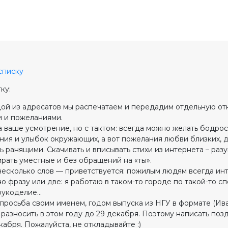
списку
ку:
ой из адресатов мы распечатаем и передадим отдельную от
 и пожеланиями.
 ваше усмотрение, но с тактом: всегда можно желать бодрос
ения и улыбок окружающих, а вот пожелания любви близких, 
ь ранящими. Скачивать и вписывать стихи из интернета – разу
ирать уместные и без обращений на «ты».
несколько слов — приветствуется: пожилым людям всегда инт
о фразу или две: я работаю в таком-то городе по такой-то с
 рукоделие…
просьба своим именем, годом выпуска из НГУ в формате (Ива
разносить в этом году до 29 декабря. Поэтому написать по
кабря. Пожалуйста, не откладывайте :)